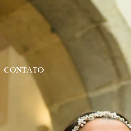
CONTATO