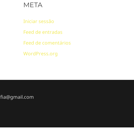
META
Iniciar sessão
Feed de entradas
Feed de comentários
WordPress.org
afia@gmail.com