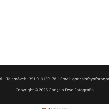
al | Telemóvel: +351 919139178 | Email:
goncalofeyofotogr
Copyright © 2026 Gonçalo Feyo Fotografia