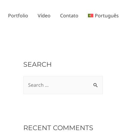
Portfolio
Vídeo
Contato
Português
SEARCH
S
e
a
r
c
RECENT COMMENTS
h