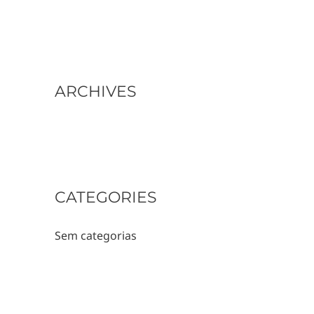
f
o
r
:
ARCHIVES
CATEGORIES
Sem categorias